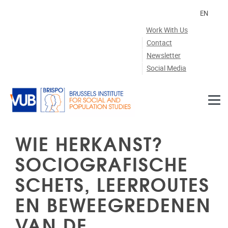
Skip to main content
EN
Work With Us
Contact
Newsletter
Social Media
WIE HERKANST?
SOCIOGRAFISCHE
SCHETS, LEERROUTES
EN BEWEEGREDENEN
VAN DE