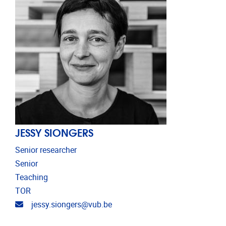
JESSY SIONGERS
Senior researcher
Senior
Teaching
TOR
Email address
jessy.siongers@vub.be