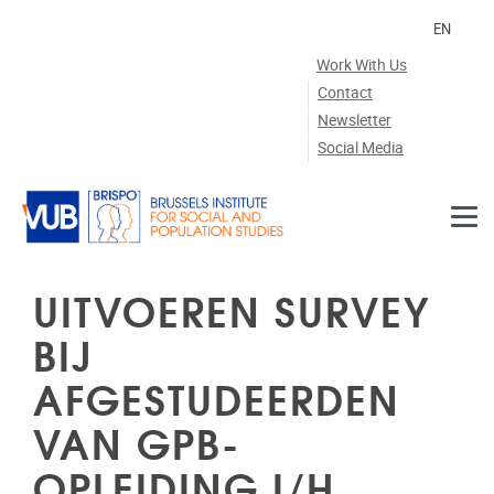
Skip to main content
EN
Work With Us
Contact
Newsletter
Social Media
UITVOEREN SURVEY
BIJ
AFGESTUDEERDEN
VAN GPB-
OPLEIDING I/H