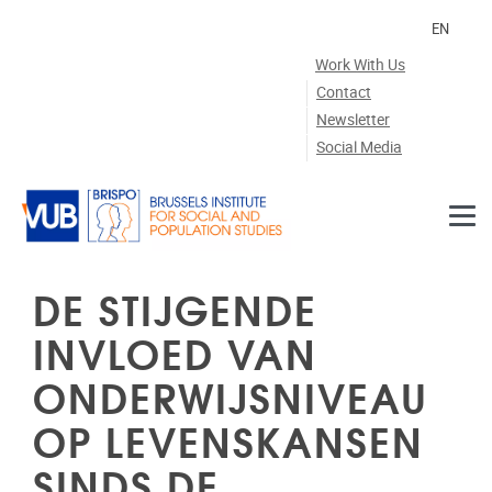
Skip to main content
EN
Work With Us
Contact
Newsletter
Social Media
DE STIJGENDE
INVLOED VAN
ONDERWIJSNIVEAU
OP LEVENSKANSEN
SINDS DE