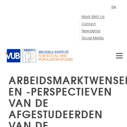
Skip to main content
EN
Work With Us
Contact
Newsletter
Social Media
ARBEIDSMARKTWENSE
EN -PERSPECTIEVEN
VAN DE
AFGESTUDEERDEN
VAN DE