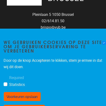
Pleinlaan 5
1050
Brussel
02/614.81.50
brispo@vub.be
WE GEBRUIKEN COOKIES OP DEZE SITE
OM JE GEBRUIKERSERVARING TE
VERBETEREN
Privacy policy
Door op de knop Accepteren te klikken, stem je ermee in dat
wij dit doen.
Required
Statistics
Voorkeuren opslaan
Toestemming intrekken