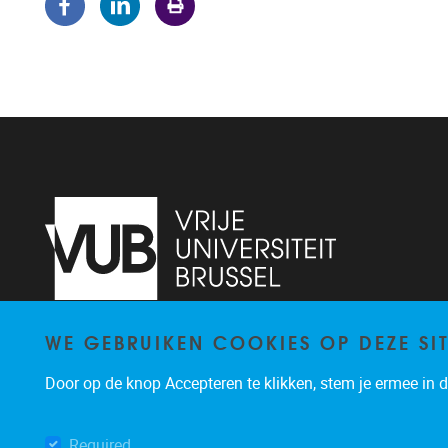
WE GEBRUIKEN COOKIES OP DEZE SI
Pleinlaan 5
1050
Brussel
02/614.81.50
Door op de knop Accepteren te klikken, stem je ermee in da
brispo@vub.be
Required