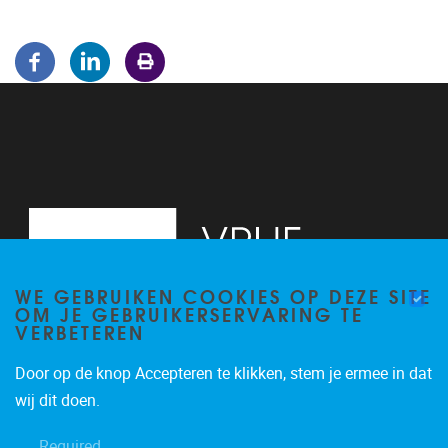
WE GEBRUIKEN COOKIES OP DEZE SITE
OM JE GEBRUIKERSERVARING TE
VERBETEREN
Door op de knop Accepteren te klikken, stem je ermee in dat
Pleinlaan 5
1050
Brussel
wij dit doen.
02/614.81.50
Required
brispo@vub.be