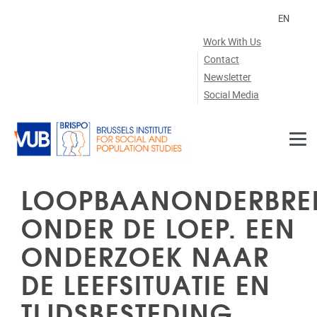
Skip to main content
EN
Work With Us
Contact
Newsletter
Social Media
LOOPBAANONDERBRE
ONDER DE LOEP. EEN
ONDERZOEK NAAR
DE LEEFSITUATIE EN
TIJDSBESTEDING