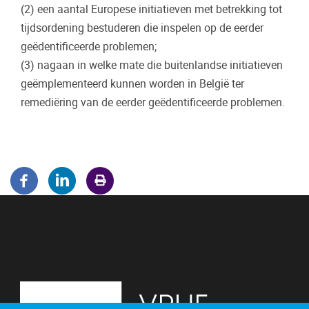
(2) een aantal Europese initiatieven met betrekking tot
tijdsordening bestuderen die inspelen op de eerder
ge
ë
dentificeerde problemen;
(3) nagaan in welke mate die buitenlandse initiatieven
ge
ë
mplementeerd kunnen worden in Belgi
ë
ter
remedi
ë
ring van de eerder ge
ë
dentificeerde problemen.