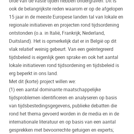
orde van de vaste tijden hebben ondergraven. Dit is
ook de belangrijkste reden waarom er op de afgelopen
15 jaar in de meeste Europese landen tal van lokale en
regionale initiatieven en projecten rond tijdsordening
ontstonden (o.a. in Itali
ë
, Frankrijk; Nederland,
Duitsland). Het is opmerkelijk dat er in Belgi
ë
op dit
vlak relatief weinig gebeurt. Van een ge
ë
ntegreerd
tijdsbeleid is eigenlijk geen sprake en ook het aantal
lokale initiatieven rond tijdsordening en tijdsbeleid is
erg beperkt in ons land.
Met dit (korte) project willen we:
(1) een aantal dominante maatschappelijke
tijdsproblemen identificeren en analyseren op basis
van tijdsbestedingsgegevens, publieke debatten die
rond het thema gevoerd worden in de media en in de
internationale literatuur en op basis van een aantal
gesprekken met bevoorrechte getuigen en experts;