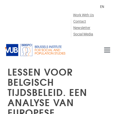
Skip to main content
EN
Work With Us
Contact
Newsletter
Social Media
LESSEN VOOR
BELGISCH
TIJDSBELEID. EEN
ANALYSE VAN
EUROPESE