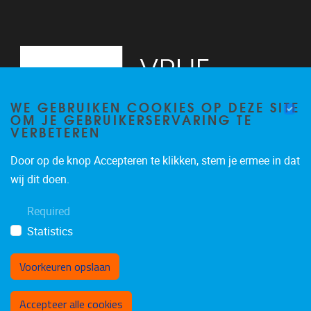
WE GEBRUIKEN COOKIES OP DEZE SITE
OM JE GEBRUIKERSERVARING TE
VERBETEREN
Door op de knop Accepteren te klikken, stem je ermee in dat
Pleinlaan 5
1050
Brussel
wij dit doen.
02/614.81.50
Required
brispo@vub.be
Statistics
Voorkeuren opslaan
Toestemming intrekken
Accepteer alle cookies
Privacy policy