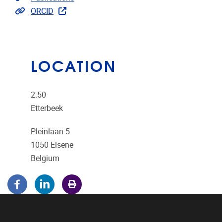
Extra links
ORCID
LOCATION
2.50
Etterbeek
Pleinlaan 5
1050
Elsene
Belgium