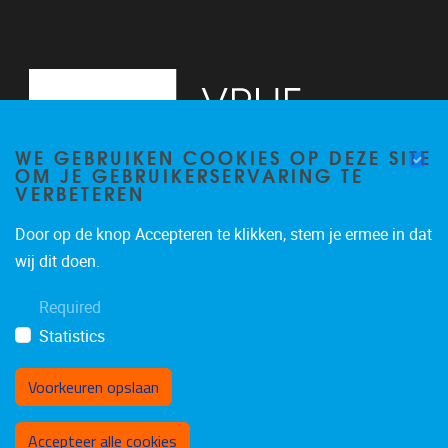
WE GEBRUIKEN COOKIES OP DEZE SITE
OM JE GEBRUIKERSERVARING TE
VERBETEREN
Door op de knop Accepteren te klikken, stem je ermee in dat
Pleinlaan 5
1050
Brussel
wij dit doen.
02/614.81.50
Required
brispo@vub.be
Statistics
Voorkeuren opslaan
Toestemming intrekken
Accepteer alle cookies
Privacy policy