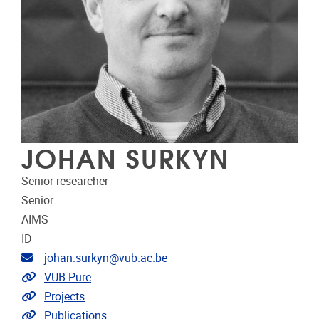
JOHAN SURKYN
Senior researcher
Senior
AIMS
ID
Email address
johan.surkyn@vub.ac.be
Link to CRIS
VUB Pure
Link to projects
Projects
Link to publications
Publications