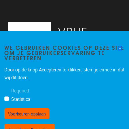
WE GEBRUIKEN COOKIES OP DEZE SITE
OM JE GEBRUIKERSERVARING TE
VERBETEREN
Door op de knop Accepteren te klikken, stem je ermee in dat
Pleinlaan 5
1050
Brussel
wij dit doen.
02/614.81.50
Required
brispo@vub.be
Statistics
Voorkeuren opslaan
Toestemming intrekken