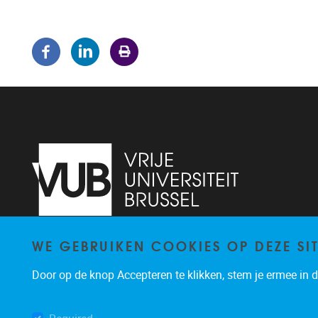
WE GEBRUIKEN COOKIES OP DEZE SI
Pleinlaan 5
1050
Brussel
02/614.81.50
Door op de knop Accepteren te klikken, stem je ermee in da
brispo@vub.be