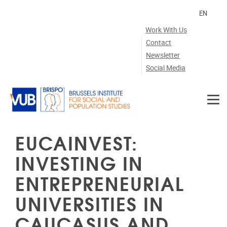
Skip to main content
EN
Work With Us
Contact
Newsletter
Social Media
EUCAINVEST:
INVESTING IN
ENTREPRENEURIAL
UNIVERSITIES IN
CAUCASUS AND