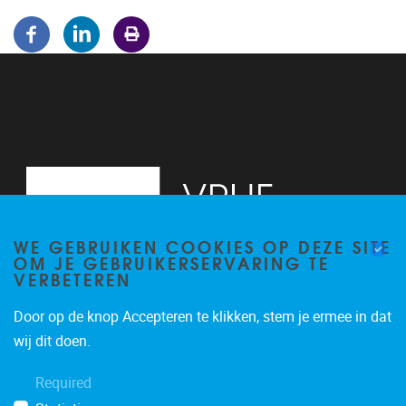
WE GEBRUIKEN COOKIES OP DEZE SITE
OM JE GEBRUIKERSERVARING TE
VERBETEREN
Door op de knop Accepteren te klikken, stem je ermee in dat
Pleinlaan 5
1050
Brussel
wij dit doen.
02/614.81.50
Required
brispo@vub.be