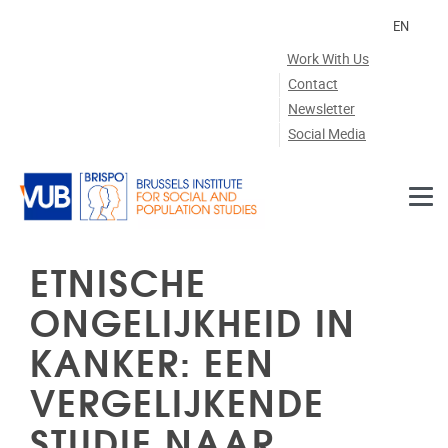
Skip to main content
EN
Work With Us
Contact
Newsletter
Social Media
ETNISCHE
ONGELIJKHEID IN
KANKER: EEN
VERGELIJKENDE
STUDIE NAAR