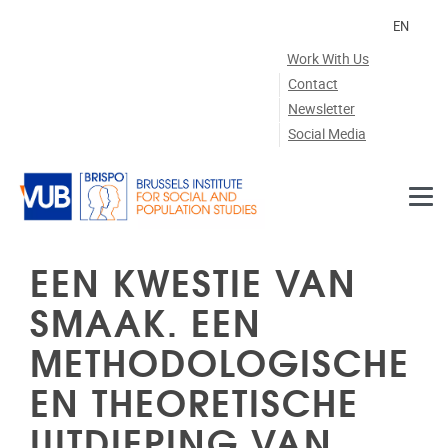
Skip to main content
EN
Work With Us
Contact
Newsletter
Social Media
EEN KWESTIE VAN
SMAAK. EEN
METHODOLOGISCHE
EN THEORETISCHE
UITDIEPING VAN