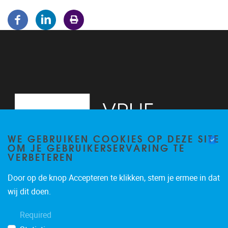
WE GEBRUIKEN COOKIES OP DEZE SITE
OM JE GEBRUIKERSERVARING TE
VERBETEREN
Door op de knop Accepteren te klikken, stem je ermee in dat
Pleinlaan 5
1050
Brussel
wij dit doen.
02/614.81.50
Required
brispo@vub.be