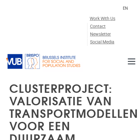
Skip to main content
EN
Work With Us
Contact
Newsletter
Social Media
CLUSTERPROJECT:
VALORISATIE VAN
TRANSPORTMODELLEN
VOOR EEN
DUURZAAM