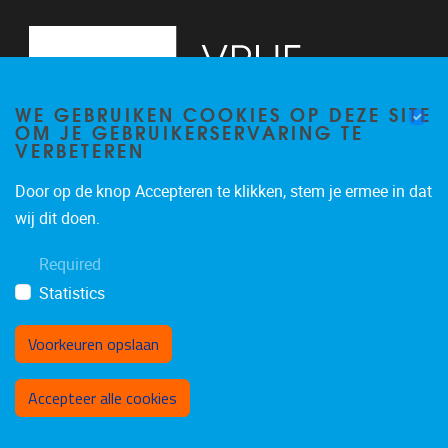
WE GEBRUIKEN COOKIES OP DEZE SITE
OM JE GEBRUIKERSERVARING TE
VERBETEREN
Door op de knop Accepteren te klikken, stem je ermee in dat
Pleinlaan 5
1050
Brussel
wij dit doen.
02/614.81.50
Required
brispo@vub.be
Statistics
Voorkeuren opslaan
Toestemming intrekken
Accepteer alle cookies
Privacy policy