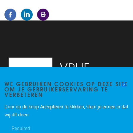
WE GEBRUIKEN COOKIES OP DEZE SITE
OM JE GEBRUIKERSERVARING TE
VERBETEREN
Door op de knop Accepteren te klikken, stem je ermee in dat
Pleinlaan 5
1050
Brussel
wij dit doen.
02/614.81.50
Required
brispo@vub.be