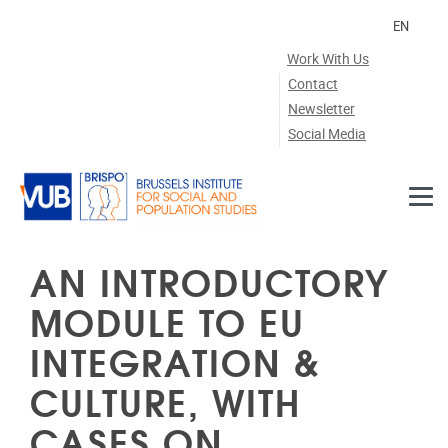
Skip to main content
EN
Work With Us
Contact
Newsletter
Social Media
AN INTRODUCTORY
MODULE TO EU
INTEGRATION &
CULTURE, WITH
CASES ON