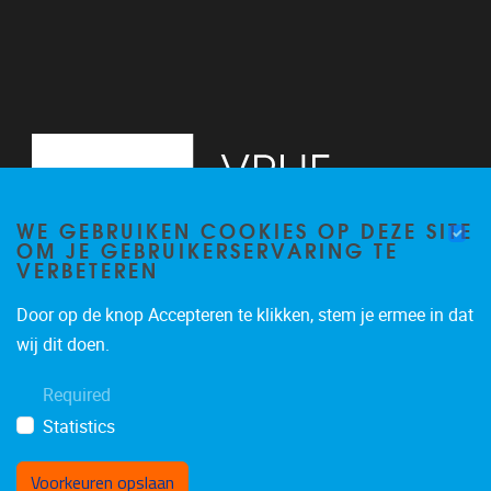
WE GEBRUIKEN COOKIES OP DEZE SITE
OM JE GEBRUIKERSERVARING TE
VERBETEREN
Door op de knop Accepteren te klikken, stem je ermee in dat
Pleinlaan 5
1050
Brussel
wij dit doen.
02/614.81.50
Required
brispo@vub.be
Statistics
Voorkeuren opslaan