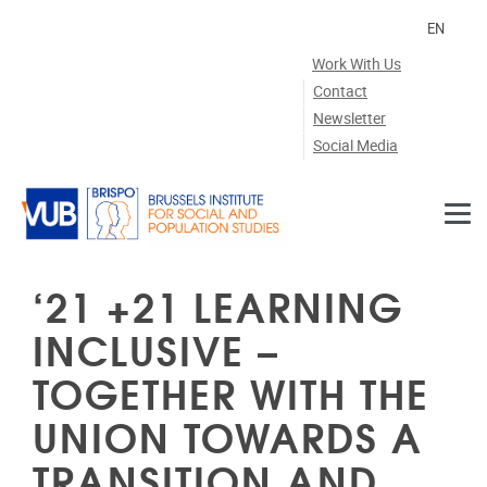
Skip to main content
EN
Work With Us
Contact
Newsletter
Social Media
‘21 +21 LEARNING
INCLUSIVE –
TOGETHER WITH THE
UNION TOWARDS A
TRANSITION AND